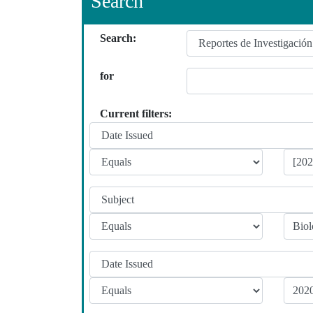
Search
Search:
for
Current filters: