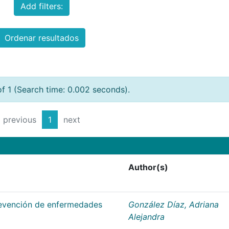
Add filters:
Ordenar resultados
of 1 (Search time: 0.002 seconds).
previous
1
next
Author(s)
prevención de enfermedades
González Díaz, Adriana
Alejandra