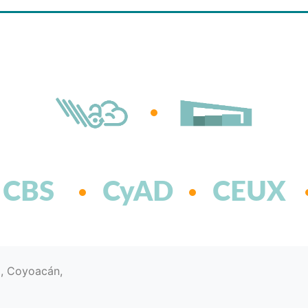
CBS
CyAD
CEUX
d, Coyoacán,