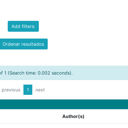
Add filters:
Ordenar resultados
of 1 (Search time: 0.002 seconds).
previous
1
next
Author(s)