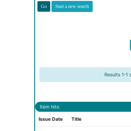
Start a new search
Results 1-1 
Item hits:
Issue Date
Title