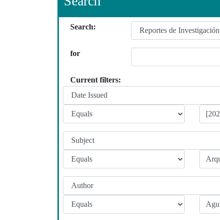
Search
Search:
for
Current filters: