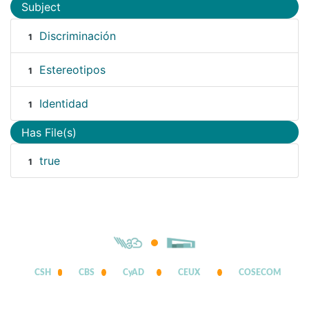
Subject
Discriminación
1
Estereotipos
1
Identidad
1
Has File(s)
true
1
CSH
CBS
CyAD
CEUX
COSECOM