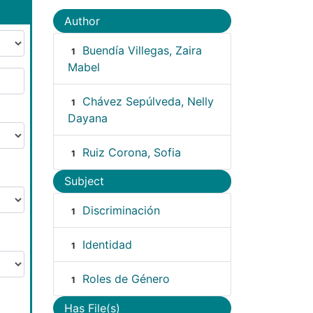
Author
Buendía Villegas, Zaira
1
Mabel
Chávez Sepúlveda, Nelly
1
Dayana
Ruiz Corona, Sofia
1
Subject
Discriminación
1
Identidad
1
Roles de Género
1
Has File(s)