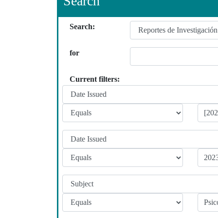
Search
Search:
for
Current filters: