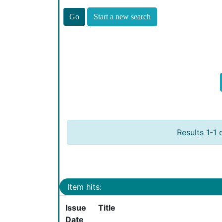
Start a new search
Results 1-1 
Item hits:
Issue
Title
Date