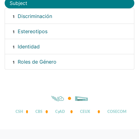
Subject
Discriminación
1
Estereotipos
1
Identidad
1
Roles de Género
1
CSH
CBS
CyAD
CEUX
COSECOM