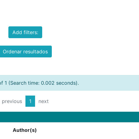
Add filters:
Ordenar resultados
of 1 (Search time: 0.002 seconds).
previous
1
next
Author(s)