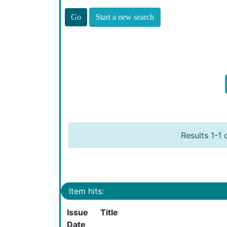
Start a new search
Results 1-1 
Item hits:
Issue
Title
Date