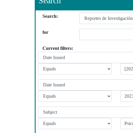
Search
Search:
for
Current filters: