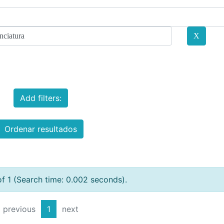
Add filters:
Ordenar resultados
of 1 (Search time: 0.002 seconds).
previous
1
next