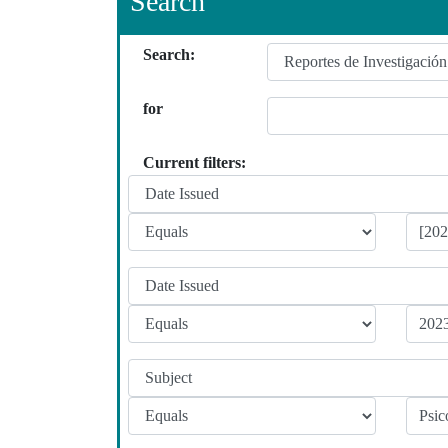
Search
Search:
for
Current filters: