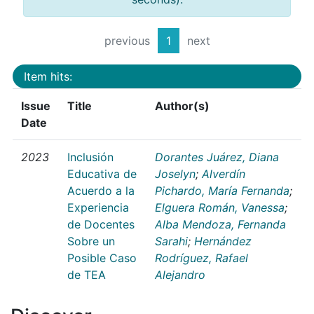
previous
1
next
Item hits:
Issue
Title
Author(s)
Date
2023
Inclusión
Dorantes Juárez, Diana
Educativa de
Joselyn
;
Alverdín
Acuerdo a la
Pichardo, María Fernanda
;
Experiencia
Elguera Román, Vanessa
;
de Docentes
Alba Mendoza, Fernanda
Sobre un
Sarahi
;
Hernández
Posible Caso
Rodríguez, Rafael
de TEA
Alejandro