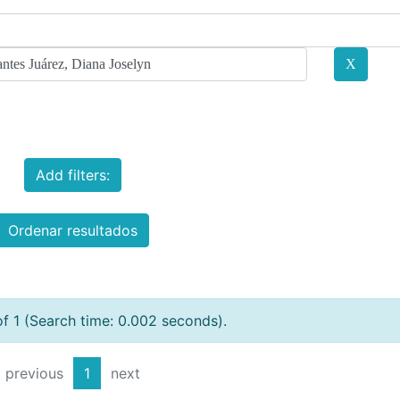
Add filters:
Ordenar resultados
of 1 (Search time: 0.002 seconds).
previous
1
next