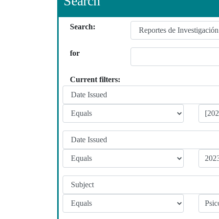
Search
Search:
for
Current filters: