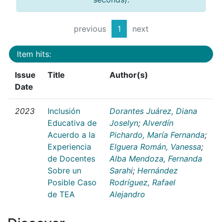
previous
1
next
Item hits:
Issue
Title
Author(s)
Date
2023
Inclusión
Dorantes Juárez, Diana
Educativa de
Joselyn
;
Alverdín
Acuerdo a la
Pichardo, María Fernanda
;
Experiencia
Elguera Román, Vanessa
;
de Docentes
Alba Mendoza, Fernanda
Sobre un
Sarahi
;
Hernández
Posible Caso
Rodríguez, Rafael
de TEA
Alejandro