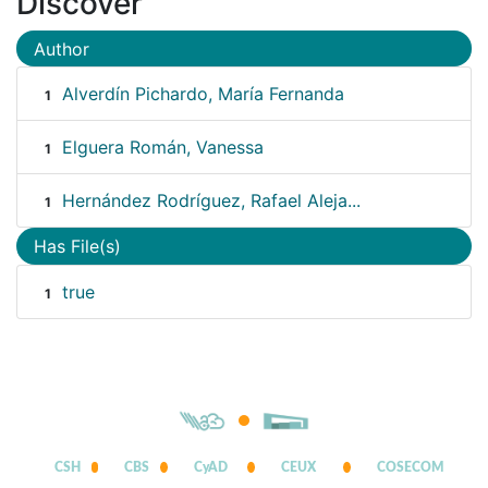
Discover
Author
Alverdín Pichardo, María Fernanda
1
Elguera Román, Vanessa
1
Hernández Rodríguez, Rafael Aleja...
1
Has File(s)
true
1
CSH
CBS
CyAD
CEUX
COSECOM