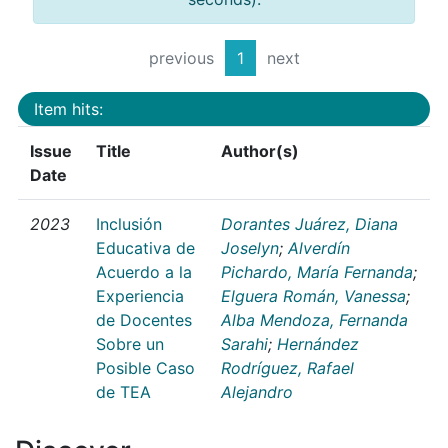
previous
1
next
Item hits:
Issue
Title
Author(s)
Date
2023
Inclusión
Dorantes Juárez, Diana
Educativa de
Joselyn
;
Alverdín
Acuerdo a la
Pichardo, María Fernanda
;
Experiencia
Elguera Román, Vanessa
;
de Docentes
Alba Mendoza, Fernanda
Sobre un
Sarahi
;
Hernández
Posible Caso
Rodríguez, Rafael
de TEA
Alejandro