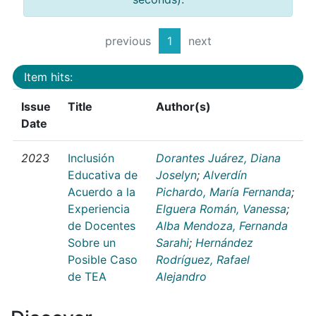
previous
1
next
Item hits:
Issue
Title
Author(s)
Date
2023
Inclusión
Dorantes Juárez, Diana
Educativa de
Joselyn
;
Alverdín
Acuerdo a la
Pichardo, María Fernanda
;
Experiencia
Elguera Román, Vanessa
;
de Docentes
Alba Mendoza, Fernanda
Sobre un
Sarahi
;
Hernández
Posible Caso
Rodríguez, Rafael
de TEA
Alejandro