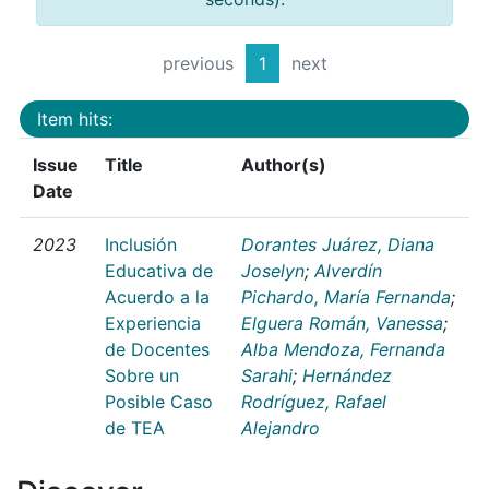
previous
1
next
Item hits:
Issue
Title
Author(s)
Date
2023
Inclusión
Dorantes Juárez, Diana
Educativa de
Joselyn
;
Alverdín
Acuerdo a la
Pichardo, María Fernanda
;
Experiencia
Elguera Román, Vanessa
;
de Docentes
Alba Mendoza, Fernanda
Sobre un
Sarahi
;
Hernández
Posible Caso
Rodríguez, Rafael
de TEA
Alejandro