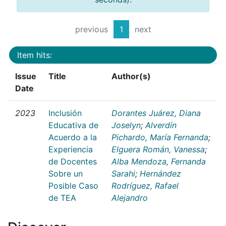
previous
1
next
Item hits:
Issue
Title
Author(s)
Date
2023
Inclusión
Dorantes Juárez, Diana
Educativa de
Joselyn
;
Alverdín
Acuerdo a la
Pichardo, María Fernanda
;
Experiencia
Elguera Román, Vanessa
;
de Docentes
Alba Mendoza, Fernanda
Sobre un
Sarahi
;
Hernández
Posible Caso
Rodríguez, Rafael
de TEA
Alejandro