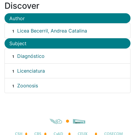
Discover
Author
Licea Becerril, Andrea Catalina
1
Subject
Diagnóstico
1
Licenciatura
1
Zoonosis
1
CSH
CBS
CyAD
CEUX
COSECOM