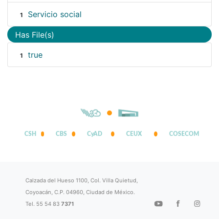
Servicio social
1
Has File(s)
true
1
CSH
CBS
CyAD
CEUX
COSECOM
Calzada del Hueso 1100, Col. Villa Quietud,
Coyoacán, C.P. 04960, Ciudad de México.
Tel. 55 54 83
7371