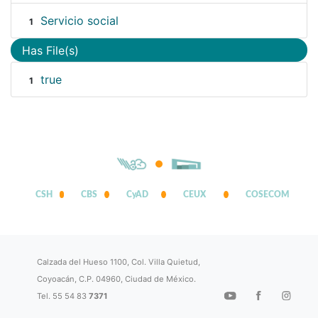
Servicio social
1
Has File(s)
true
1
CSH
CBS
CyAD
CEUX
COSECOM
Calzada del Hueso 1100, Col. Villa Quietud,
Coyoacán, C.P. 04960, Ciudad de México.
Tel. 55 54 83
7371