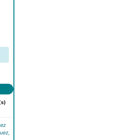
(s)
uez
uez,