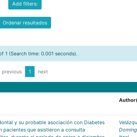
Add filters:
Ordenar resultados
of 1 (Search time: 0.001 seconds).
previous
1
next
Author
dontal y su probable asociación con Diabetes
Velázq
en pacientes que asistieron a consulta
Domíng
ritas, durante el período de enero a diciembre
Itzel