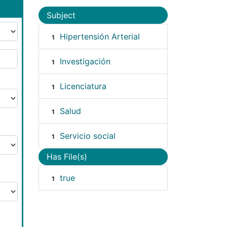
Subject
Hipertensión Arterial
1
Investigación
1
Licenciatura
1
Salud
1
Servicio social
1
Has File(s)
true
1