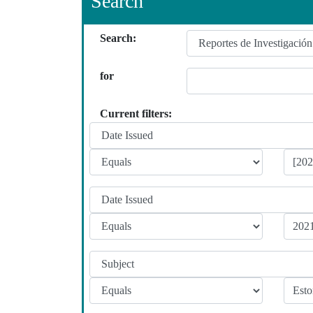
Search
Search:
for
Current filters: