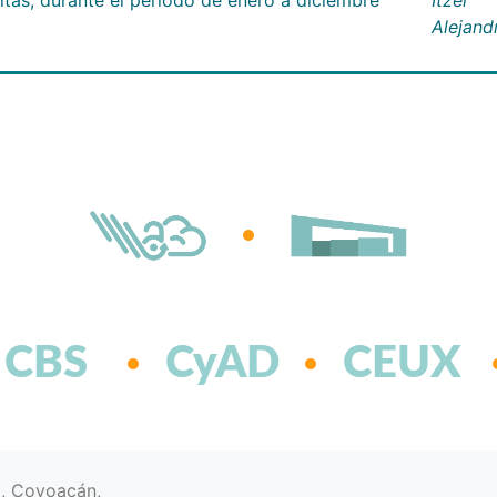
Alejand
CBS
CyAD
CEUX
d, Coyoacán,