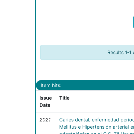
Results 1-1 
Item hits:
Issue
Title
Date
2021
Caries dental, enfermedad perio
Mellitus e Hipertensión arterial 
odontológica en el C.S. TII Naya