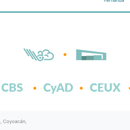
CBS
CyAD
CEUX
d, Coyoacán,