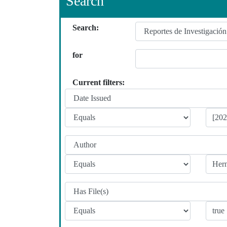
Search
Search:
for
Current filters: