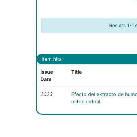
Results 1-1 
Item hits:
Issue
Title
Date
2023
Efecto del extracto de humo
mitocondrial