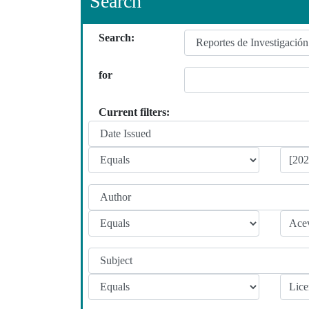
Search
Search:
for
Current filters: