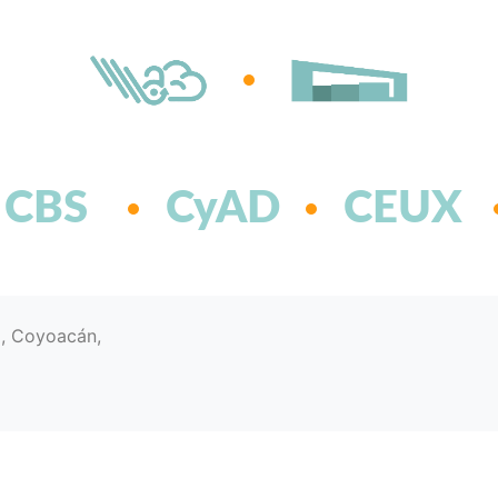
CBS
CyAD
CEUX
d, Coyoacán,