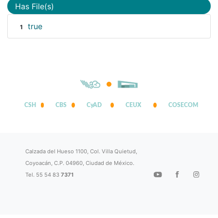
Has File(s)
true
1
CSH
CBS
CyAD
CEUX
COSECOM
Calzada del Hueso 1100, Col. Villa Quietud,
Coyoacán, C.P. 04960, Ciudad de México.
Tel. 55 54 83
7371