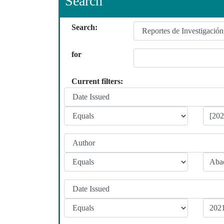
Search
Search:
for
Current filters: