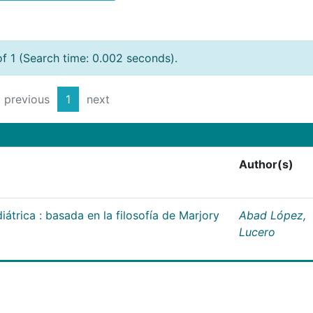
of 1 (Search time: 0.002 seconds).
previous
1
next
Author(s)
átrica : basada en la filosofía de Marjory
Abad López,
Lucero