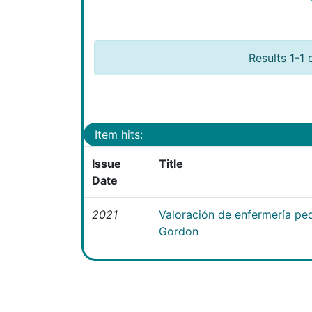
Results 1-1 
Item hits:
Issue
Title
Date
2021
Valoración de enfermería pedi
Gordon