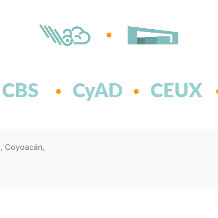
CBS
CyAD
CEUX
d, Coyoacán,