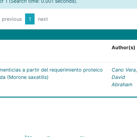
of 1 (Search time: 0.001 seconds).
previous
1
next
Author(s)
menticias a partir del requerimiento proteico
Cano Vera,
ada (Morone saxatilis)
David
Abraham