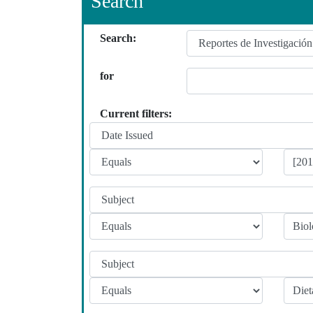
Search
Search:
for
Current filters: