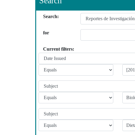
Search
Search:
for
Current filters: