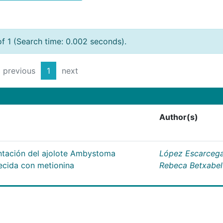
of 1 (Search time: 0.002 seconds).
previous
1
next
Author(s)
entación del ajolote Ambystoma
López Escarcega
ecida con metionina
Rebeca Betxabel