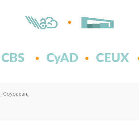
CBS
CyAD
CEUX
d, Coyoacán,