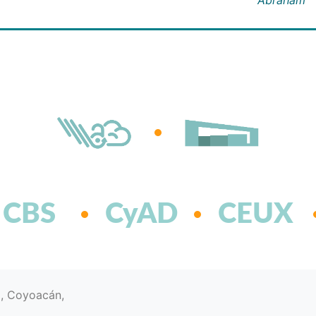
CBS
CyAD
CEUX
d, Coyoacán,