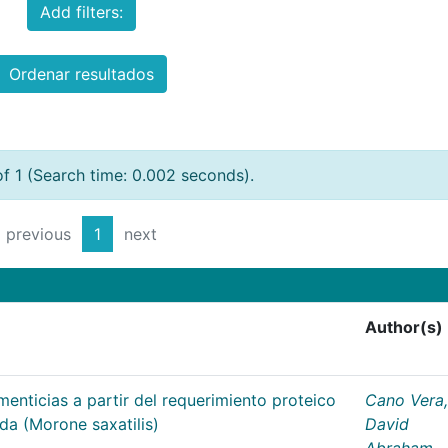
Add filters:
Ordenar resultados
of 1 (Search time: 0.002 seconds).
previous
1
next
Author(s)
menticias a partir del requerimiento proteico
Cano Vera,
ada (Morone saxatilis)
David
Abraham