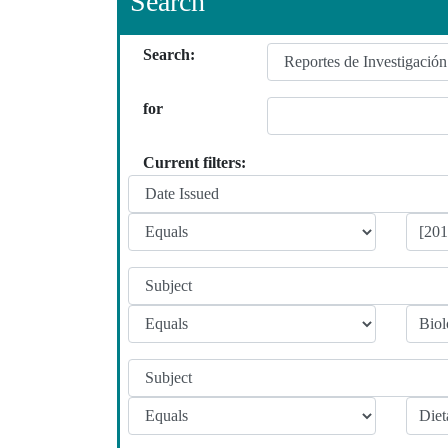
Search
Search:
for
Current filters: