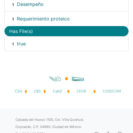
Desempeño
1
Requerimiento proteico
1
Has File(s)
true
1
CSH
CBS
CyAD
CEUX
COSECOM
Calzada del Hueso 1100, Col. Villa Quietud,
Coyoacán, C.P. 04960, Ciudad de México.