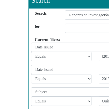
Search
Search:
for
Current filters: