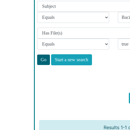
Start a new search
Results 1-1 