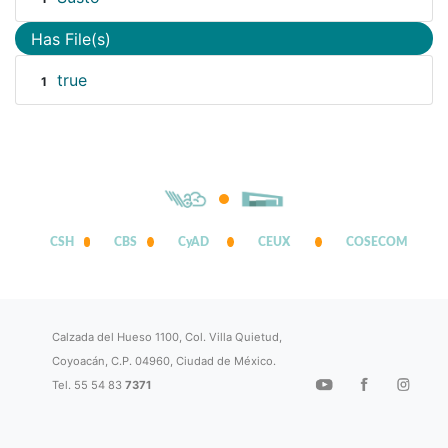
Has File(s)
true
1
CSH
CBS
CyAD
CEUX
COSECOM
Calzada del Hueso 1100, Col. Villa Quietud,
Coyoacán, C.P. 04960, Ciudad de México.
Tel. 55 54 83
7371