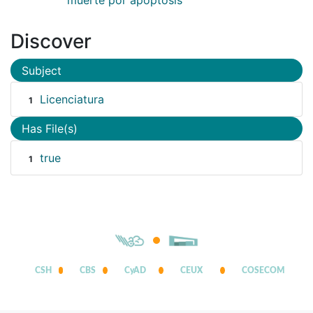
Discover
Subject
Licenciatura
1
Has File(s)
true
1
CSH
CBS
CyAD
CEUX
COSECOM