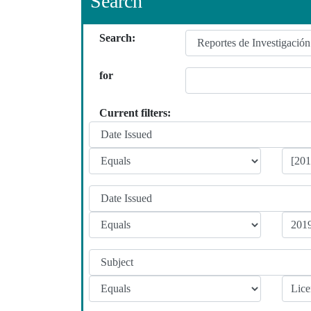
Search
Search:
for
Current filters: