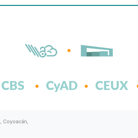
CBS
CyAD
CEUX
d, Coyoacán,