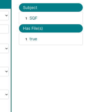
Subject
SQF
1
Has File(s)
true
1