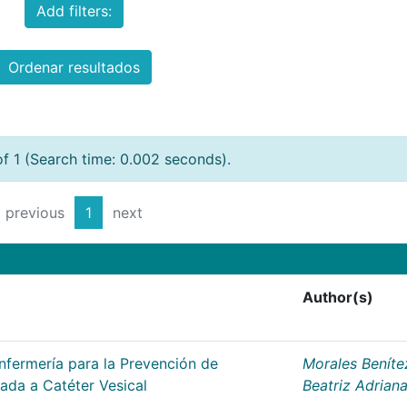
Add filters:
Ordenar resultados
of 1 (Search time: 0.002 seconds).
previous
1
next
Author(s)
nfermería para la Prevención de
Morales Beníte
iada a Catéter Vesical
Beatriz Adrian