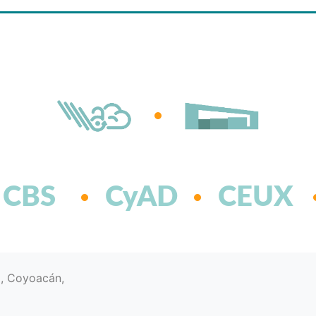
CBS
CyAD
CEUX
d, Coyoacán,