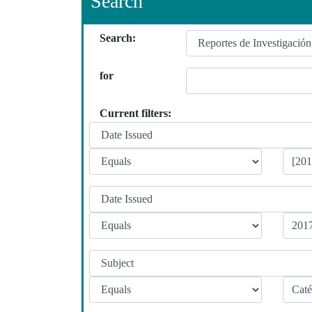
Search
Search:
for
Current filters: