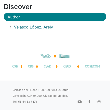
Discover
Author
Velasco López, Arely
1
CSH
CBS
CyAD
CEUX
COSECOM
Calzada del Hueso 1100, Col. Villa Quietud,
Coyoacán, C.P. 04960, Ciudad de México.
Tel. 55 54 83
7371