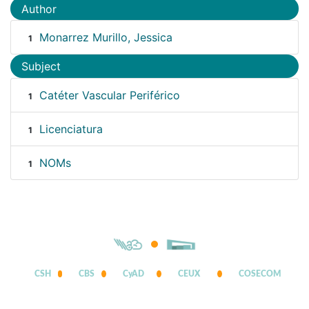
Author
Monarrez Murillo, Jessica
1
Subject
Catéter Vascular Periférico
1
Licenciatura
1
NOMs
1
CSH
CBS
CyAD
CEUX
COSECOM