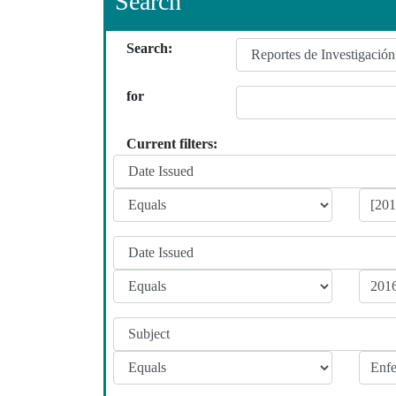
Search
Search:
for
Current filters: