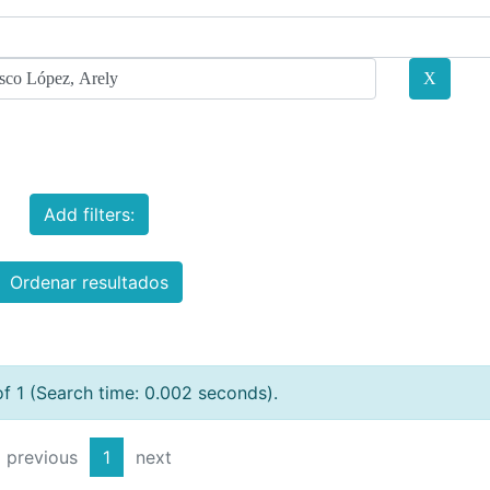
Add filters:
Ordenar resultados
of 1 (Search time: 0.002 seconds).
previous
1
next