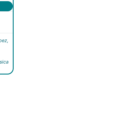
pez,
sica