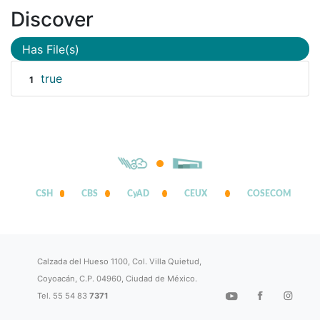
Discover
Has File(s)
true
1
CSH
CBS
CyAD
CEUX
COSECOM
Calzada del Hueso 1100, Col. Villa Quietud,
Coyoacán, C.P. 04960, Ciudad de México.
Tel. 55 54 83
7371