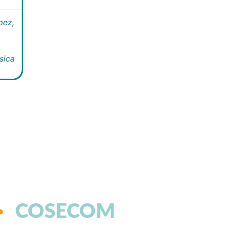
pez,
sica
COSECOM