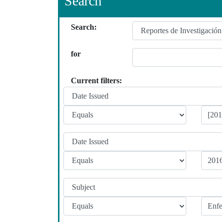
Search
Search:
for
Current filters: