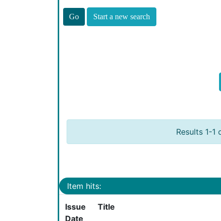
Start a new search
Results 1-1 
Item hits:
Issue
Title
Date