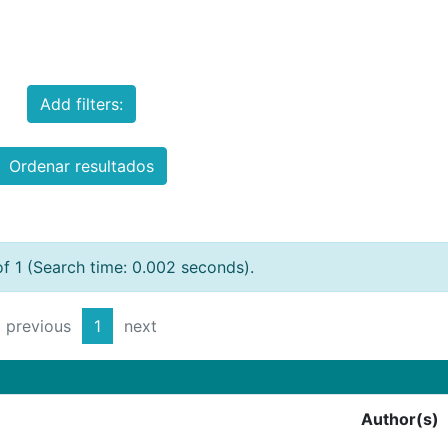
Add filters:
Ordenar resultados
of 1 (Search time: 0.002 seconds).
previous
1
next
Author(s)