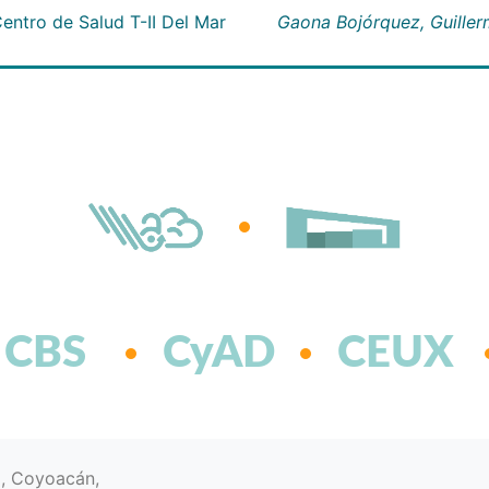
entro de Salud T-II Del Mar
Gaona Bojórquez, Guille
CBS
CyAD
CEUX
d, Coyoacán,