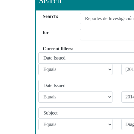
Search
Search:
for
Current filters: