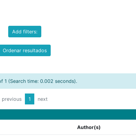
Add filters:
Ordenar resultados
of 1 (Search time: 0.002 seconds).
previous
1
next
Author(s)