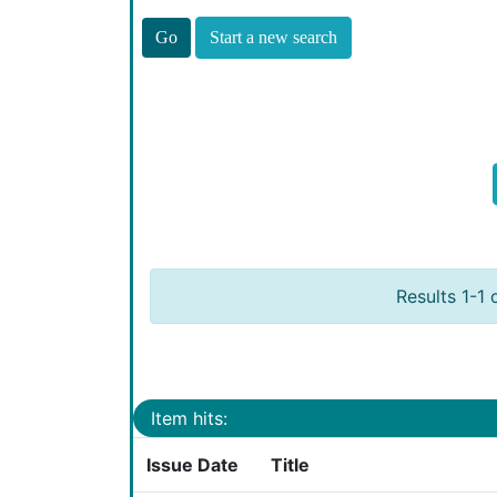
Start a new search
Results 1-1 
Item hits:
Issue Date
Title