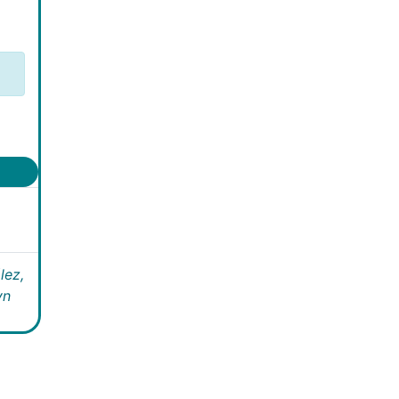
lez,
yn