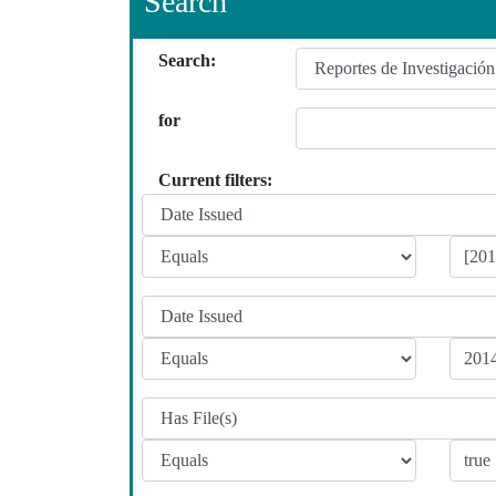
Search
Search:
for
Current filters: