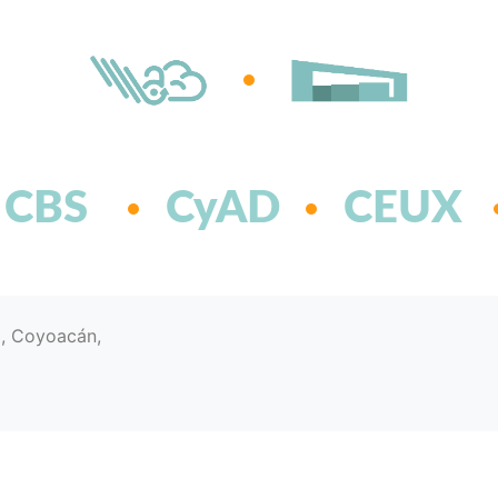
CBS
CyAD
CEUX
d, Coyoacán,