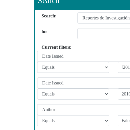
Search
Search:
for
Current filters: