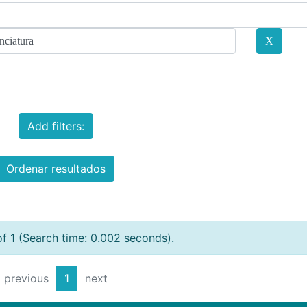
Add filters:
Ordenar resultados
of 1 (Search time: 0.002 seconds).
previous
1
next