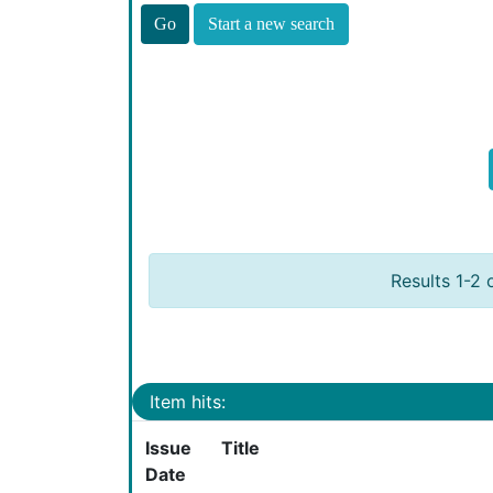
Start a new search
Results 1-2 
Item hits:
Issue
Title
Date