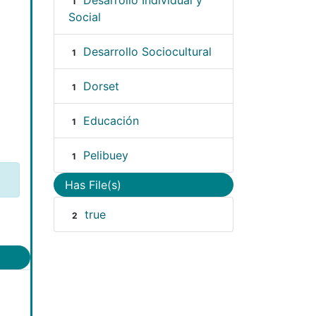
Desarrollo Individual y
1
Social
Desarrollo Sociocultural
1
Dorset
1
Educación
1
Pelibuey
1
Has File(s)
true
2