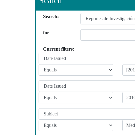
Search
Search:
for
Current filters: