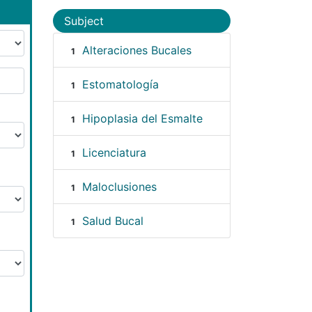
Subject
Alteraciones Bucales
1
Estomatología
1
Hipoplasia del Esmalte
1
Licenciatura
1
Maloclusiones
1
Salud Bucal
1