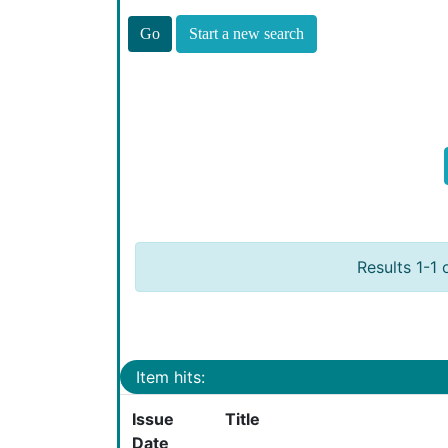
Start a new search
Results 1-1 
Item hits:
Issue
Title
Date