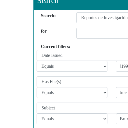
Search
Search:
for
Current filters: