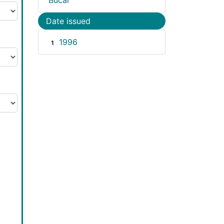
Bucal
Date issued
1996
1