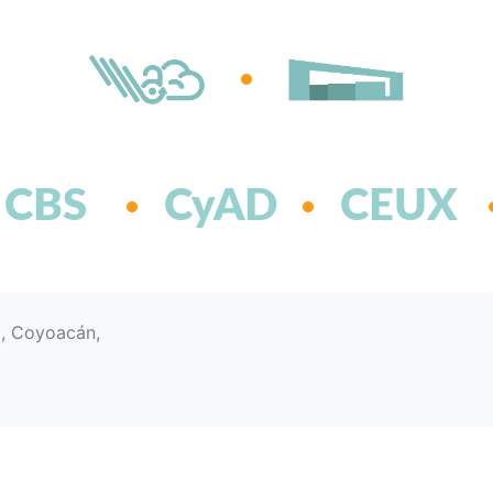
CBS
CyAD
CEUX
d, Coyoacán,