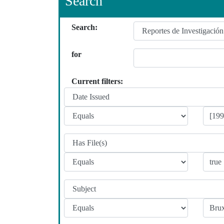
Search
Search:
for
Current filters: