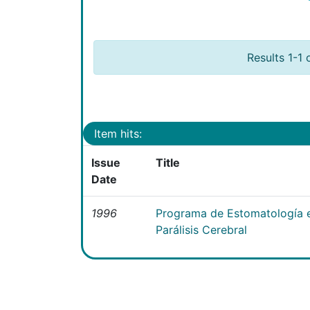
Results 1-1 
Item hits:
Issue
Title
Date
1996
Programa de Estomatología e
Parálisis Cerebral