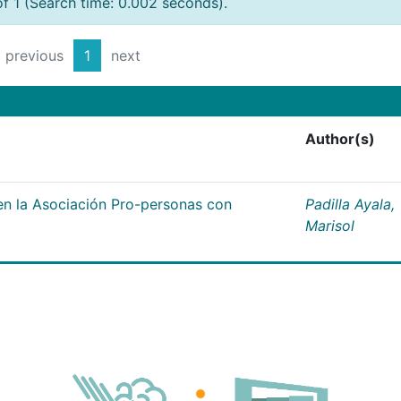
of 1 (Search time: 0.002 seconds).
previous
1
next
Author(s)
n la Asociación Pro-personas con
Padilla Ayala,
Marisol