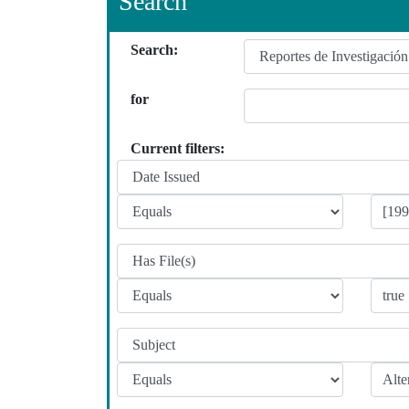
Search
Search:
for
Current filters: