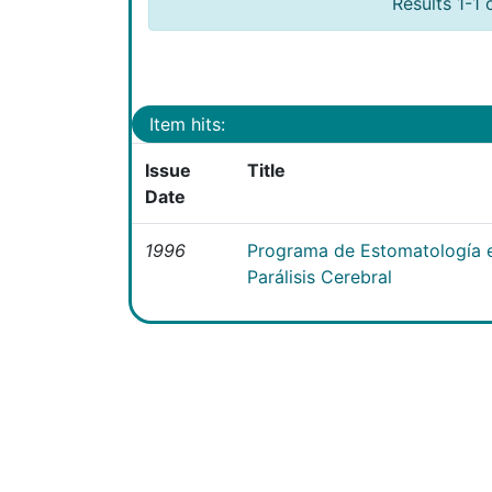
Results 1-1 
Item hits:
Issue
Title
Date
1996
Programa de Estomatología e
Parálisis Cerebral