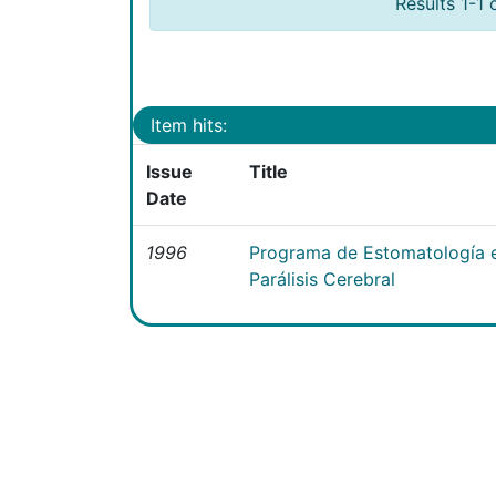
Results 1-1 
Item hits:
Issue
Title
Date
1996
Programa de Estomatología e
Parálisis Cerebral