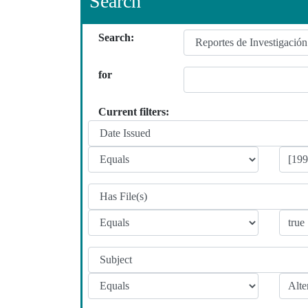
Search
Search:
for
Current filters: