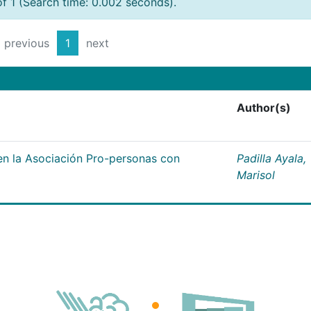
of 1 (Search time: 0.002 seconds).
previous
1
next
Author(s)
n la Asociación Pro-personas con
Padilla Ayala,
Marisol