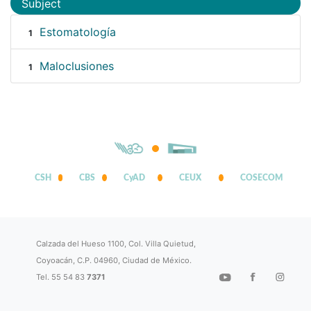
Subject
Estomatología
1
Maloclusiones
1
CSH
CBS
CyAD
CEUX
COSECOM
Calzada del Hueso 1100, Col. Villa Quietud,
Coyoacán, C.P. 04960, Ciudad de México.
Tel. 55 54 83
7371