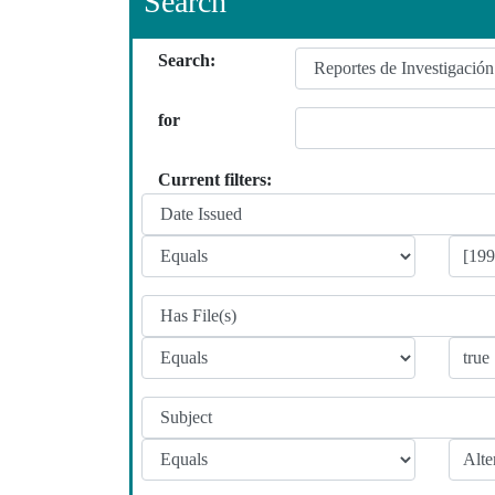
Search
Search:
for
Current filters: