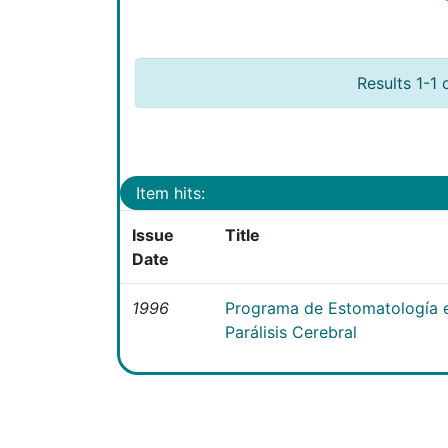
Results 1-1 
Item hits:
Issue
Title
Date
1996
Programa de Estomatología e
Parálisis Cerebral