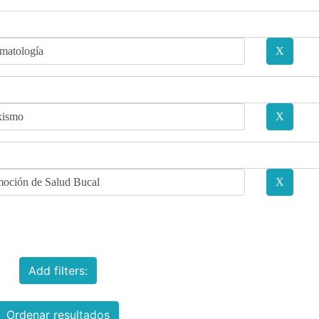
Add filters:
Ordenar resultados