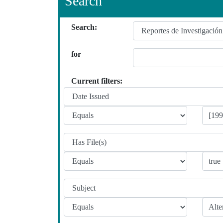
Search
Search:
for
Current filters: