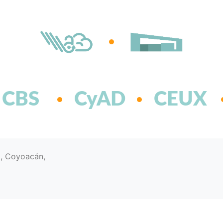
CBS
CyAD
CEUX
d, Coyoacán,