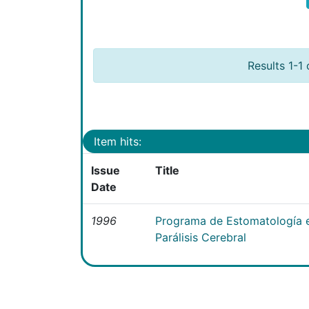
Results 1-1 
Item hits:
Issue
Title
Date
1996
Programa de Estomatología e
Parálisis Cerebral