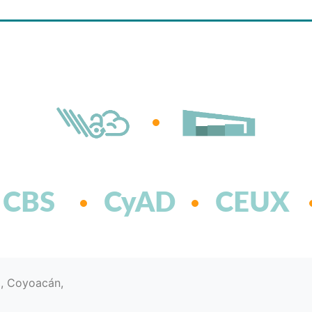
CBS
CyAD
CEUX
d, Coyoacán,