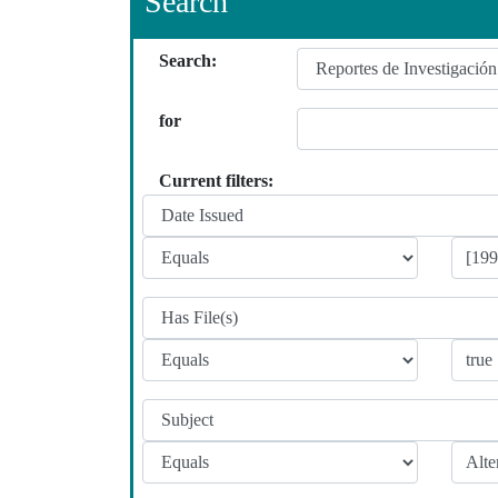
Search
Search:
for
Current filters: