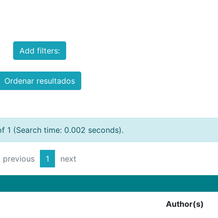
Add filters:
Ordenar resultados
of 1 (Search time: 0.002 seconds).
previous
1
next
Author(s)