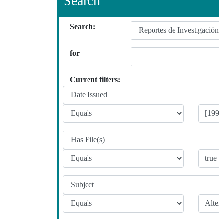
Search
Search:
for
Current filters: