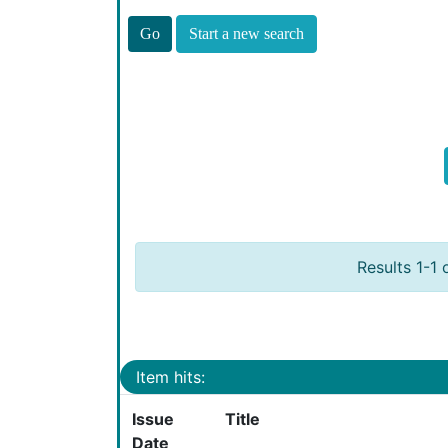
Start a new search
Results 1-1 
Item hits:
Issue
Title
Date