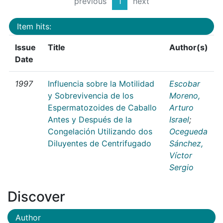
previous
1
next
Item hits:
Issue
Title
Author(s)
Date
1997
Influencia sobre la Motilidad
Escobar
y Sobrevivencia de los
Moreno,
Espermatozoides de Caballo
Arturo
Antes y Después de la
Israel
;
Congelación Utilizando dos
Ocegueda
Diluyentes de Centrifugado
Sánchez,
Víctor
Sergio
Discover
Author